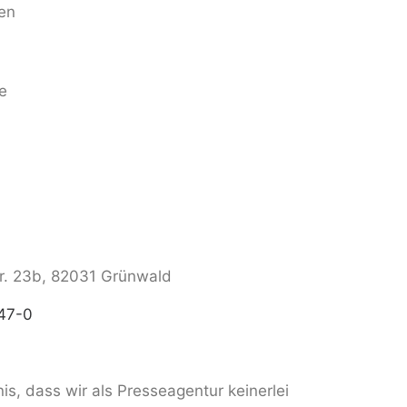
en
e
. 23b, 82031 Grünwald
47-0
is, dass wir als Presseagentur keinerlei