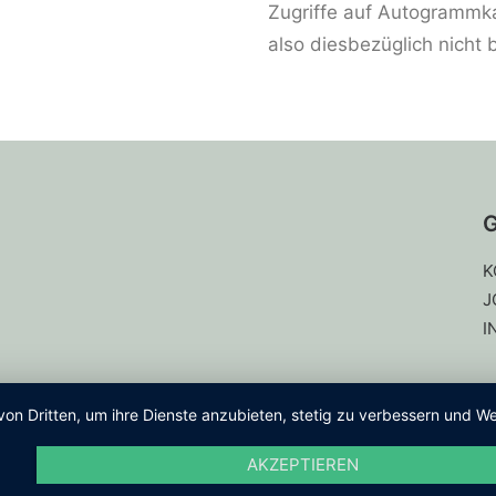
Zugriffe auf Autogrammk
also diesbezüglich nicht 
G
K
J
I
von Dritten, um ihre Dienste anzubieten, stetig zu verbessern und
AKZEPTIEREN