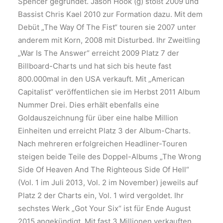
Spencer gegründet. Jason Hook (g) stößt 2009 und
Bassist Chris Kael 2010 zur Formation dazu. Mit dem
Debüt „The Way Of The Fist“ touren sie 2007 unter
anderem mit Korn, 2008 mit Disturbed. Ihr Zweitling
„War Is The Answer“ erreicht 2009 Platz 7 der
Billboard-Charts und hat sich bis heute fast
800.000mal in den USA verkauft. Mit „American
Capitalist“ veröffentlichen sie im Herbst 2011 Album
Nummer Drei. Dies erhält ebenfalls eine
Goldauszeichnung für über eine halbe Million
Einheiten und erreicht Platz 3 der Album-Charts.
Nach mehreren erfolgreichen Headliner-Touren
steigen beide Teile des Doppel-Albums „The Wrong
Side Of Heaven And The Righteous Side Of Hell“
(Vol. 1 im Juli 2013, Vol. 2 im November) jeweils auf
Platz 2 der Charts ein, Vol. 1 wird vergoldet. Ihr
sechstes Werk „Got Your Six“ ist für Ende August
2015 angekündigt. Mit fast 3 Millionen verkauften