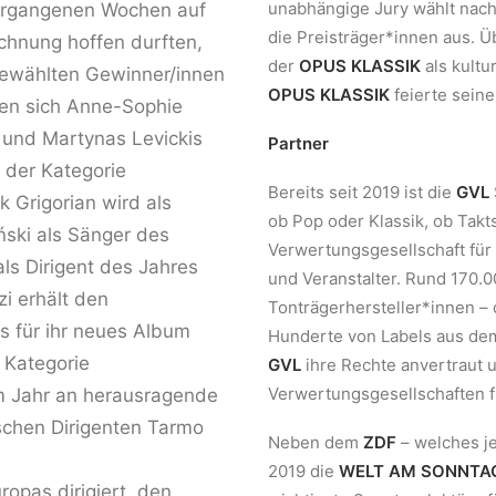
unabhängige Jury wählt nac
ergangenen Wochen auf
die Preisträger*innen aus. Ü
chnung hoffen durften,
der
OPUS KLASSIK
als kultu
gewählten Gewinner/innen
OPUS KLASSIK
feierte seine
fen sich Anne-Sophie
) und Martynas Levickis
Partner
 der Kategorie
Bereits seit 2019 ist die
GVL
k Grigorian wird als
ob Pop oder Klassik, ob Takt
ński als Sänger des
Verwertungsgesellschaft für
ls Dirigent des Jahres
und Veranstalter. Rund 170.
i erhält den
Tonträgerhersteller*innen –
 für ihr neues Album
Hunderte von Labels aus de
 Kategorie
GVL
ihre Rechte anvertraut 
Verwertungsgesellschaften f
m Jahr an herausragende
ischen Dirigenten Tarmo
Neben dem
ZDF
– welches je
2019 die
WELT AM SONNTA
ropas dirigiert, den