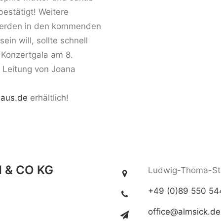
bestätigt! Weitere
werden in den kommenden
n will, sollte schnell
e Konzertgala am 8.
r Leitung von Joana
aus.de
erhältlich!
 & CO KG
Ludwig-Thoma-Str
+49 (0)89 550 54
office@almsick.de