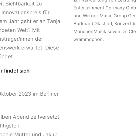
 Sichtbarkeit zu
Entertainment Germany Gmb
Innovationspreis für
und Warner Music Group Ger
sem Jahr geht er an Tanja
Burkhard Glashoff, Konzertdir
ndeten Welt“. Mit
MünchenMusik sowie Dr. Cle
sträger/innen der
Grammophon.
enswerk erwartet. Diese
ündet.
r findet sich
ktober 2023 im Berliner
elben Abend zeitversetzt
htigsten
ophie Mutter und Jakub