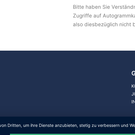
Bitte haben Sie Verständn
Zugriffe auf Autogrammk
also diesbezüglich nicht 
G
K
J
I
von Dritten, um ihre Dienste anzubieten, stetig zu verbessern und