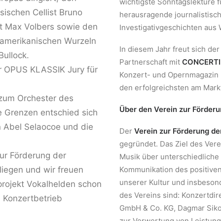
wichtigste Sonntagslektüre f
sischen Cellist Bruno
herausragende journalistisc
st Max Volbers sowie den
Investigativgeschichten aus W
-amerikanischen Wurzeln
In diesem Jahr freut sich de
Bullock.
Partnerschaft mit
CONCERTI
r OPUS KLASSIK Jury für
Konzert- und Opernmagazin h
den erfolgreichsten am Mark
 zum Orchester des
Über den Verein zur Förderu
e Grenzen entschied sich
en Abel Selaocoe und die
Der
Verein zur Förderung de
gegründet. Das Ziel des Verei
ur Förderung der
Musik über unterschiedliche
liegen und wir freuen
Kommunikation des positiven
unserer Kultur und insbesond
rojekt Vokalhelden schon
des Vereins sind: Konzertdi
 Konzertbetrieb
GmbH & Co. KG, Dagmar Sikor
zur Verwertung von Leistun