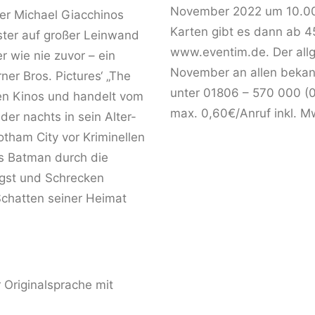
November 2022 um 10.00 
ter Michael Giacchinos
Karten gibt es dann ab 4
ster auf großer Leinwand
www.eventim.de. Der allg
r wie nie zuvor – ein
November an allen bekann
er Bros. Pictures‘ „The
unter 01806 – 570 000 (0,
den Kinos und handelt vom
max. 0,60€/Anruf inkl. Mw
er nachts in sein Alter-
tham City vor Kriminellen
ls Batman durch die
ngst und Schrecken
Schatten seiner Heimat
 Originalsprache mit